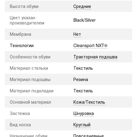
Высота обуви
Средние
Цвет указан
Black/Silver
производителем
Мембрана
Нет
Технологии
Cleansport NXT®
Особенности обуви
Тракторная подошва
Материал стельки
Текстиль
Материал подошвы
Резина
Материал подкладки
Текстиль
Основной материал
Кожа/Текстиль
Застежка
Шнуровка
Вид носка
Круглый
Назначение обуви
Повседневные