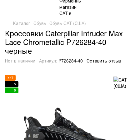
Каталог
Обувь
Обувь CAT (США)
Кроссовки Caterpillar Intruder Max
Lace Chrometallic P726284-40
черные
Нет в наличии
Артикул:
P726284-40
Оставить отзыв
ХИТ
5
5