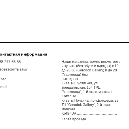
онтактная информация
68 277 66 55
Наши магазины, можно посмотреть
и купить (без обуви и одежды) с 10
ерезвонить вам?
до 20:30 (Gorodok Gallery) и до 20
(Мармелад) без
выходных:................................................
iber
Киев, м.Шулявская, ул.
-mail
Борщаговская, 154 ТРЦ
"Мармелад", 1-й этаж, магазин
Koffer.UA.........................................
Киев, м.Почайна, пр-т.Бандеры, 23
ТЦ "Gorodok Gallery", 2-й этаж,
магазин
Koffer.UA...............................................
Карта проезда