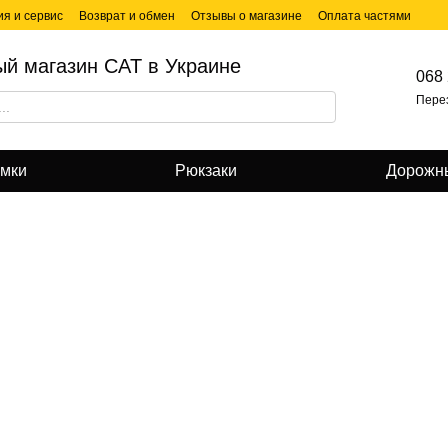
ия и сервис
Возврат и обмен
Отзывы о магазине
Оплата частями
й магазин CAT в Украине
068 
Пере
умки
Рюкзаки
Дорожн