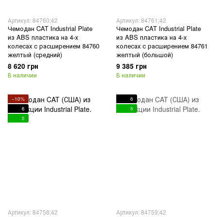
Артикул: 84760;42
Артикул: 84761;42
Чемодан CAT Industrial Plate
Чемодан CAT Industrial Plate
из ABS пластика на 4-х
из ABS пластика на 4-х
колесах с расширением 84760
колесах с расширением 84761
желтый (средний)
желтый (большой)
8 620 грн
9 385 грн
В наличии
В наличии
−10%
6
6
5
5
Артикул: 84758;42
Артикул: 84759;42