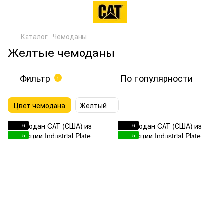
Каталог
Чемоданы
Желтые чемоданы
Фильтр
По популярности
1
Цвет чемодана
Желтый
6
6
5
5