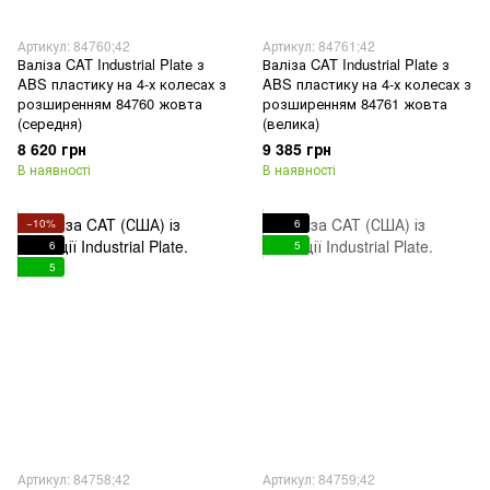
Артикул: 84760;42
Артикул: 84761;42
Валіза CAT Industrial Plate з
Валіза CAT Industrial Plate з
ABS пластику на 4-х колесах з
ABS пластику на 4-х колесах з
розширенням 84760 жовта
розширенням 84761 жовта
(середня)
(велика)
8 620 грн
9 385 грн
В наявності
В наявності
−10%
6
6
5
5
Артикул: 84758;42
Артикул: 84759;42