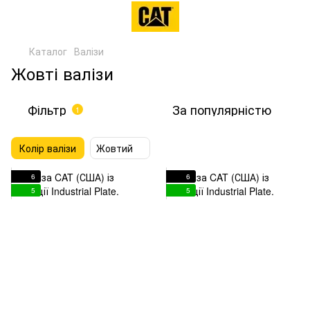
Каталог
Валізи
Жовті валізи
Фільтр
За популярністю
1
Колір валізи
Жовтий
6
6
5
5