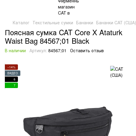
Каталог
Текстильные сумки
Бананки
Бананки CAT (США
Поясная сумка CAT Core X Ataturk
Waist Bag 84567;01 Black
В наличии
Артикул:
84567;01
Оставить отзыв
−14%
ВИДЕО
6
7