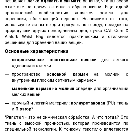
позволяет
легко одевать и снимать
бананку, что вы особо
отметите во время активного образа жизни. Еще одной
практической особенностью является ремень для
переноски, облегчающий перенос. Независимо от того,
используете ли вы ее для прогулок по городу, поездок на
природу или других повседневных дел, сумка CAT Core X
Ataturk Waist Bag является практическим и стильным
решением для хранения ваших вещей.
Основные характеристики
скоросъемные пластиковые пряжки
для легкого
одевания и съемки
пространство
основной карман
на молнии с
внутренним плоским сетчатым карманом
маленький карман на молнии
спереди для организации
мелких вещей
прочный и легкий материал:
полиуретановая
(PU) ткань
и
Ripstop*
*Рипстоп
- это не химическая обработка. А что тогда? Это
ткань с высокой прочностью, которая производится по
специальной технологии. К тонкому текстилю вплетаются