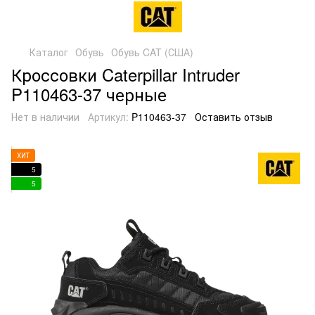
Каталог
Обувь
Обувь CAT (США)
Кроссовки Caterpillar Intruder
P110463-37 черные
Нет в наличии
Артикул:
P110463-37
Оставить отзыв
ХИТ
5
5