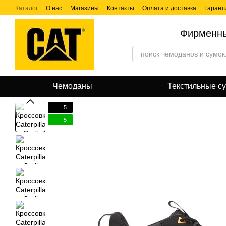
Перейти к основному контенту
Каталог
О нас
Магазины
Контакты
Оплата и доставка
Гарант
Фирменны
Чемоданы
Текстильные с
5
5