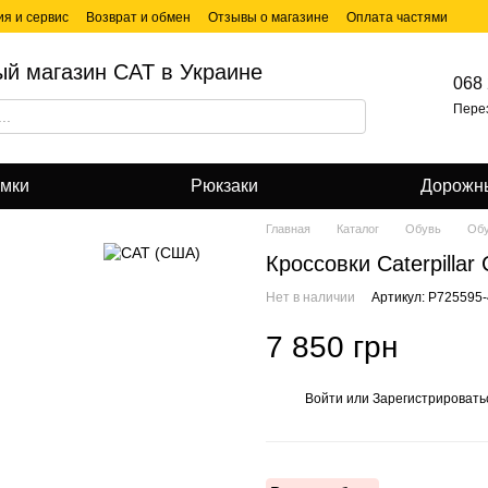
ия и сервис
Возврат и обмен
Отзывы о магазине
Оплата частями
й магазин CAT в Украине
068 
Пере
умки
Рюкзаки
Дорожн
Главная
Каталог
Обувь
Обу
Кроссовки Caterpillar
Нет в наличии
Артикул: P725595
7 850 грн
Войти
или
Зарегистрировать
%