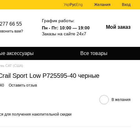
Укр
Рус
Eng
Желания
Вход
График работы:
277 66 55
Мой заказ
Пн - Пт: 10:00 — 19:00
звонить вам?
Заказы на сайте 24х7
ые аксессуары
Все товары
вь CAT (США)
 Crail Sport Low P725595-40 черные
-40
Оставить отзыв
В желания
ся
для получения накопительной скидки