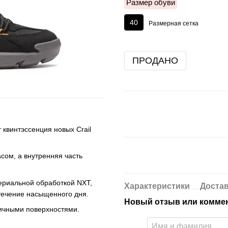
Размер обуви
40
Размерная сетка
ПРОДАНО
квинтэссенция новых Crail
сом, а внутренняя часть
териальной обработкой NXT,
Характеристики
Доста
течение насыщенного дня.
Новый отзыв или комме
ичными поверхностями.