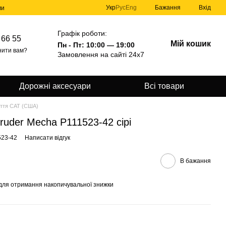
Укр
Рус
Eng
Бажання
Вхід
ми
Графік роботи:
 66 55
Мій кошик
Пн - Пт: 10:00 — 19:00
нити вам?
Замовлення на сайті 24х7
Дорожні аксесуари
Всі товари
ття CAT (США)
ntruder Mecha P111523-42 сірі
523-42
Написати відгук
В бажання
для отримання накопичувальної знижки