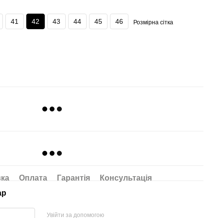
41
42
43
44
45
46
Розмірна сітка
вка
Оплата
Гарантія
Консультація
ар
Увійти за допомогою