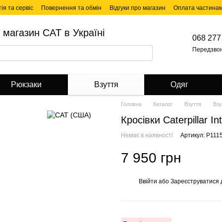
ія та сервіс
Повернення та обмін
Відгуки про магазин
Оплата частина
 магазин CAT в Україні
068 277
Передзво
Рюкзаки
Взуття
Одяг
Головна
Каталог
Взуття
Взу
Кросівки Caterpillar I
Немає в наявності
Артикул: P111
7 950 грн
Ввійти
або
Зареєструватися
%