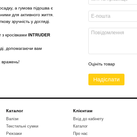
садку, а гумова підошва є
ьними для активного життя.
кову зручність у догляді.
 з кросівками
INTRUDER
оді, допомагаючи вам
х вражень!
Оцініть товар
Надіслати
Каталог
Клієнтам
Валізи
Вхід до кабінету
Текстильні сумки
Каталог
Рюкзаки
Про нас