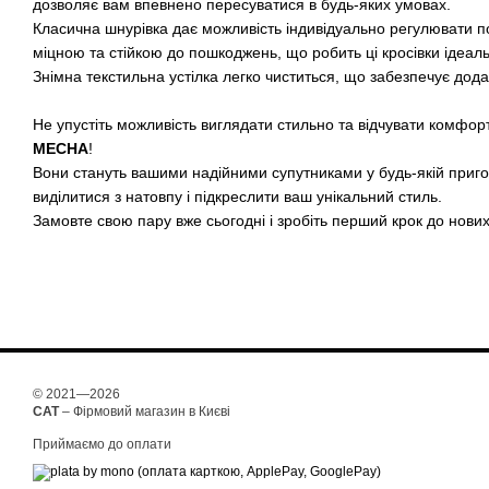
дозволяє вам впевнено пересуватися в будь-яких умовах.
Класична шнурівка дає можливість індивідуально регулювати по
міцною та стійкою до пошкоджень, що робить ці кросівки ідеал
Знімна текстильна устілка легко чиститься, що забезпечує додат
Не упустіть можливість виглядати стильно та відчувати комфорт
MECHA
!
Вони стануть вашими надійними супутниками у будь-якій приг
виділитися з натовпу і підкреслити ваш унікальний стиль.
Замовте свою пару вже сьогодні і зробіть перший крок до нови
© 2021—2026
CAT
– Фірмовий магазин в Києві
Приймаємо до оплати