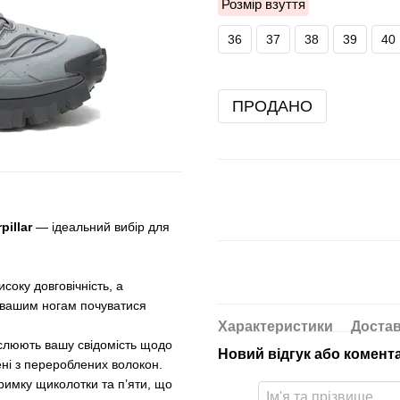
Розмір взуття
36
37
38
39
40
ПРОДАНО
pillar
— ідеальний вибір для
исоку довговічність, а
и вашим ногам почуватися
Характеристики
Доста
еслюють вашу свідомість щодо
Новий відгук або комент
ні з перероблених волокон.
римку щиколотки та п’яти, що