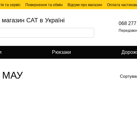
ія та сервіс
Повернення та обмін
Відгуки про магазин
Оплата частина
 магазин CAT в Україні
068 277
Передзво
и
Рюкзаки
Дорожн
в МАУ
Сортува