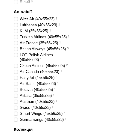
Білий
0
Авіалінії
Wizz Air (40х55х23)
1
Lufthansa (40х55х23)
1
KLM (35x55x25)
1
Turkish Airlines (40x55x23)
1
Air France (35x55x25)
1
British Airways (45x56x25)
5
LOT Polish Airlines
(40x55x23)
1
Czech Airlines (45x55x25)
2
Air Canada (40x55x23)
1
EasyJet (45х56х25)
5
Air Baltic (40x55x23)
1
Belavia (40х55х25)
1
Alitalia (35х55х25)
1
Austrian (40x55x23)
1
Swiss (40x55x23)
1
Smart Wings (45x56x25)
5
Germanwings (40x55x23)
1
Колекція