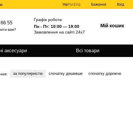
Укр
Рус
Eng
Бажання
Вхід
ми
Графік роботи:
 66 55
Мій кошик
Пн - Пт: 10:00 — 19:00
нити вам?
Замовлення на сайті 24х7
і аксесуари
Всі товари
за популярністю
спочатку дешевше
спочатку дорожче
ння: