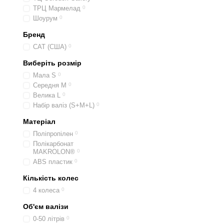
ТРЦ Мармелад
0
Шоурум
0
Бренд
CAT (США)
0
Виберіть розмір
Мала S
0
Середня M
0
Велика L
0
Набір валіз (S+M+L)
0
Матеріал
Поліпропілен
0
Полікарбонат
MAKROLON®
0
ABS пластик
0
Кількість колес
4 колеса
0
Об'єм валізи
0-50 літрів
0