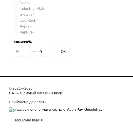
Nexus
0
Industrial Plate
0
Stealth
0
CoolRack
0
Alexa
0
Venture
0
знижка%
Від знижка%
До знижка%
ОК
© 2021—2026
CAT
– Фірмовий магазин в Києві
Приймаємо до оплати
Мобільна версія