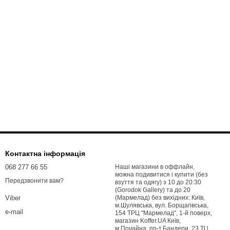
Контактна інформація
068 277 66 55
Наші магазини в оффлайн,
можна подивитися і купити (без
Передзвонити вам?
взуття та одягу) з 10 до 20:30
(Gorodok Gallery) та до 20
(Мармелад) без вихідних: Київ,
Viber
м.Шулявська, вул. Борщагівська,
e-mail
154 ТРЦ "Мармелад", 1-й поверх,
магазин Koffer.UA Київ,
м.Почайна, пр-т.Бандери, 23 ТЦ