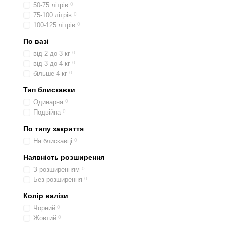
50-75 літрів
0
75-100 літрів
0
100-125 літрів
0
По вазі
від 2 до 3 кг
0
від 3 до 4 кг
0
більше 4 кг
0
Тип блискавки
Одинарна
0
Подвійна
0
По типу закриття
На блискавці
0
Наявність розширення
З розширенням
0
Без розширення
0
Колір валізи
Чорний
0
Жовтий
0