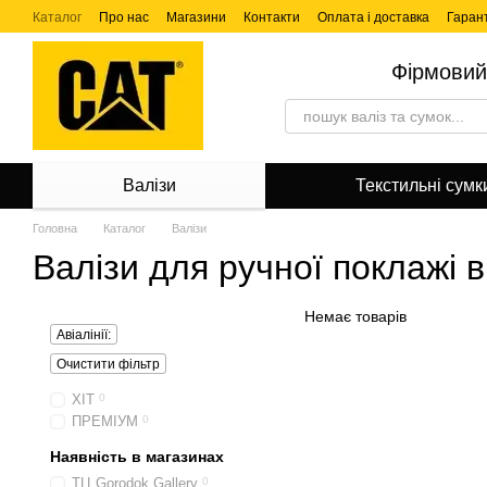
Перейти до основного контенту
Каталог
Про нас
Магазини
Контакти
Оплата і доставка
Гарант
Фірмовий
Валізи
Текстильні сумк
Головна
Каталог
Валізи
Валізи для ручної поклажі 
Немає товарів
Авіалінії:
Очистити фільтр
ХІТ
0
ПРЕМІУМ
0
Наявність в магазинах
ТЦ Gorodok Gallery
0