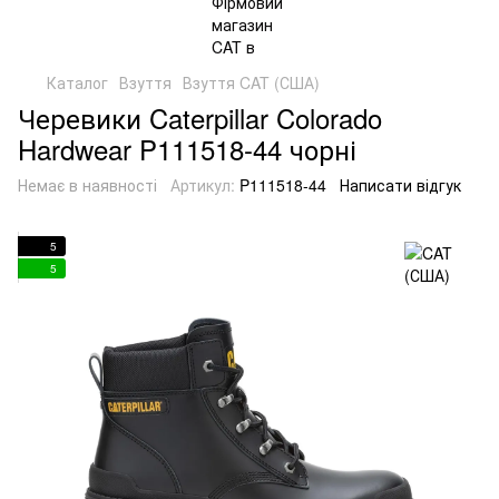
Каталог
Взуття
Взуття CAT (США)
Черевики Caterpillar Colorado
Hardwear P111518-44 чорні
Немає в наявності
Артикул:
P111518-44
Написати відгук
5
5