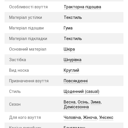
Особливості взуття
Тракторна підошва
Матеріал устілки
Текстиль
Матеріал підошви
Гума
Матеріал підкладки
Текстиль
Основний матеріал
Шкіра
Застібка
Шнурівка
Вид носка
Круглий
Призначення взуття
Повсякденні
Стиль
Щоденний (casual)
Весна
,
Осінь
,
Зима
,
Сезон
Демісезонна
Для кого взуття
Чоловіча
,
Жіноча
,
Унісекс
Країна виробник
Бангладеш