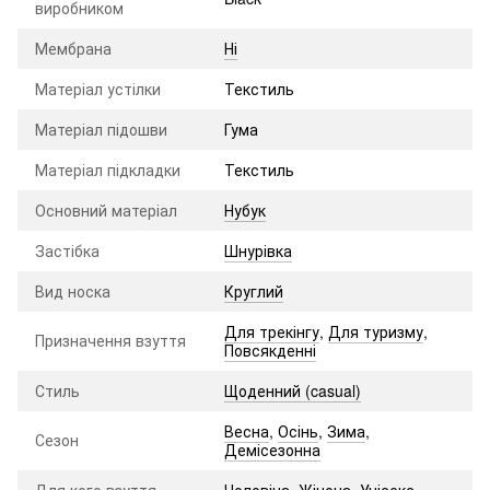
виробником
Мембрана
Ні
Матеріал устілки
Текстиль
Матеріал підошви
Гума
Матеріал підкладки
Текстиль
Основний матеріал
Нубук
Застібка
Шнурівка
Вид носка
Круглий
Для трекінгу
,
Для туризму
,
Призначення взуття
Повсякденні
Стиль
Щоденний (casual)
Весна
,
Осінь
,
Зима
,
Сезон
Демісезонна
Для кого взуття
Чоловіча
,
Жіноча
,
Унісекс