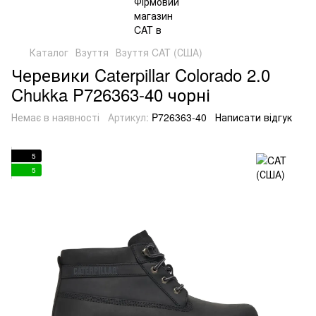
Каталог
Взуття
Взуття CAT (США)
Черевики Caterpillar Colorado 2.0
Chukka P726363-40 чорні
Немає в наявності
Артикул:
P726363-40
Написати відгук
5
5