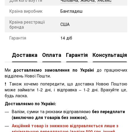
Країна виробник
Бангладеш
Країна реєстрації
США
бренда
Гарантія
14 діб
Доставка
Оплата
Гарантія
Консультація
Ми
доставляємо замовлення по Україні
до працюючих
відділень Нової Пошти.
❗ Також хочемо попередити, що доставка Новою Поштою
може займати 1-2 дні, і відправка – 1-2 дні. Врахуйте це,
будь ласка.
Доставляємо по Україні:
Валізи, сумки та рюкзаки відправляємо
без передплати
(виключно для товарів без знижок).
Акційний товар із знижкою відправляється лише з
мінімальною передплатою (валізи 500 грн, інший