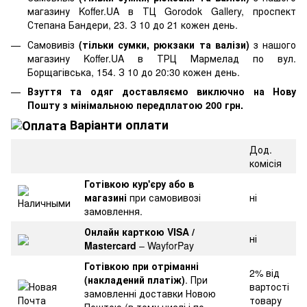
магазину Koffer.UA в ТЦ Gorodok Gallery, проспект
Степана Бандери, 23. З 10 до 21 кожен день.
Самовивіз
(тільки сумки, рюкзаки та валізи)
з нашого
магазину Koffer.UA в ТРЦ Мармелад по вул.
Борщагівська, 154. З 10 до 20:30 кожен день.
Взуття та одяг доставляємо виключно на Нову
Пошту з мінімальною передплатою 200 грн.
Варіанти оплати
Дод.
комісія
Готівкою кур'єру або в
магазині
при самовивозі
ні
замовлення.
Онлайн карткою VISA /
ні
Mastercard
– WayforPay
Готівкою при отріманні
2% від
(накладений платіж)
. При
вартості
замовленні доставки Новою
товару
Поштою (в тому числі і по