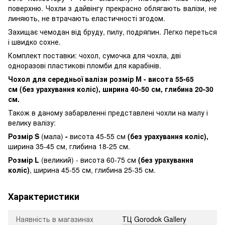
поверхню. Чохли з дайвінгу прекрасно облягають валізи, не
линяють, не втрачають еластичності згодом.
Захищає чемодан від бруду, пилу, подряпин. Легко переться
і швидко сохне.
Комплект поставки: чохол, сумочка для чохла, дві
одноразові пластикові пломби для карабінів.
Чохол для середньої валізи розмір М
-
висота 55-65
см (без урахування коліс), ширина 40-50 см, глибина 20-30
см.
Також в даному забарвленні представлені чохли на малу і
велику валізу:
Розмір S
(мала)
-
висота 45-55 см
(без урахування коліс),
ширина 35-45 см, глибина 18-25 см.
Розмір L
(великий) - висота 60-75 см
(без урахування
коліс)
, ширина 45-55 см, глибина 25-35 см.
Характеристики
Наявність в магазинах
ТЦ Gorodok Gallery