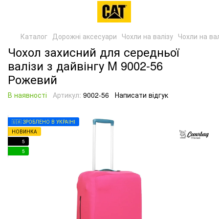
Каталог
Дорожні аксесуари
Чохли на валізу
Чохли на вал
Чохол захисний для середньої
валізи з дайвінгу M 9002-56
Рожевий
В наявності
Артикул:
9002-56
Написати відгук
🇺🇦 ЗРОБЛЕНО В УКРАЇНІ
НОВИНКА
5
5