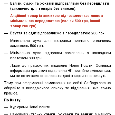
Валізи, сумки та рюкзаки відправляємо
без передплати
(виключно для товарів без знижок).
Акційний товар із знижкою відправляється лише з
мінімальною передплатою (валізи 500 грн, інший
товар 200 грн).
Взуття та одяг відправляємо
з передплатою 200 грн.
Мінімальна сума для відправки повністю оплачених
замовлень 500 грн.
Мінімальна сума відправки замовлень з накладним
платежем 800 грн.
Лише до працюючих відділень Нової Пошти. Оскільки
інформація про діючі відділення НП постійно змінюється,
ми не встигаємо оновлювати дані в корзині на чекауті.
Тому при оформленні замовлення на сайті CatBags.com.ua
обирайте з випадаючого списку те відділення, яке точно
працює.
По Києву:
Кур'єрами Нової пошти.
Самовивіз
(тільки сумки, рюкзаки та валізи)
з нашого