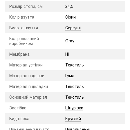
Розмір стопи, см
24,5
Колір взуття
Сірий
Висота взуття
Середні
Колір вказаний
Gray
виробником
Мембрана
Ні
Матеріал устілки
Текстиль
Матеріал підошви
Гума
Матеріал підкладки
Текстиль
Основний матеріал
Текстиль
Застібка
Шнурівка
Вид носка
Круглий
Призначення взуття
Повсякденні