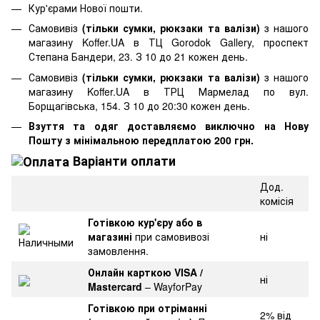
Кур'єрами Нової пошти.
Самовивіз
(тільки сумки, рюкзаки та валізи)
з нашого
магазину Koffer.UA в ТЦ Gorodok Gallery, проспект
Степана Бандери, 23. З 10 до 21 кожен день.
Самовивіз
(тільки сумки, рюкзаки та валізи)
з нашого
магазину Koffer.UA в ТРЦ Мармелад по вул.
Борщагівська, 154. З 10 до 20:30 кожен день.
Взуття та одяг доставляємо виключно на Нову
Пошту з мінімальною передплатою 200 грн.
Варіанти оплати
Дод.
комісія
Готівкою кур'єру або в
магазині
при самовивозі
ні
замовлення.
Онлайн карткою VISA /
ні
Mastercard
– WayforPay
Готівкою при отріманні
2% від