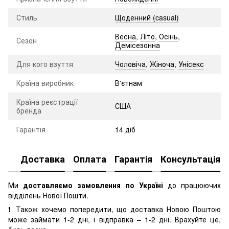
Стиль
Щоденний (casual)
Весна
,
Літо
,
Осінь
,
Сезон
Демісезонна
Для кого взуття
Чоловіча
,
Жіноча
,
Унісекс
Країна виробник
В'єтнам
Країна реєстрації
США
бренда
Гарантія
14 діб
Доставка
Оплата
Гарантія
Консультація
Ми
доставляємо замовлення по Україні
до працюючих
відділень Нової Пошти.
❗ Також хочемо попередити, що доставка Новою Поштою
може займати 1-2 дні, і відправка – 1-2 дні. Врахуйте це,